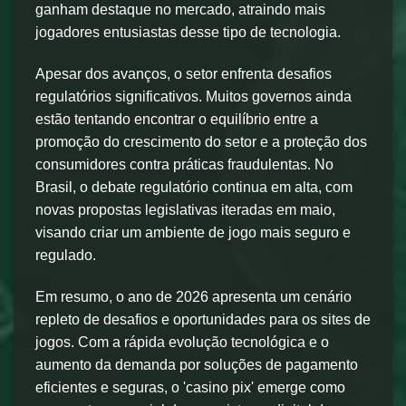
ganham destaque no mercado, atraindo mais
jogadores entusiastas desse tipo de tecnologia.
Apesar dos avanços, o setor enfrenta desafios
regulatórios significativos. Muitos governos ainda
estão tentando encontrar o equilíbrio entre a
promoção do crescimento do setor e a proteção dos
consumidores contra práticas fraudulentas. No
Brasil, o debate regulatório continua em alta, com
novas propostas legislativas iteradas em maio,
visando criar um ambiente de jogo mais seguro e
regulado.
Em resumo, o ano de 2026 apresenta um cenário
repleto de desafios e oportunidades para os sites de
jogos. Com a rápida evolução tecnológica e o
aumento da demanda por soluções de pagamento
eficientes e seguras, o 'casino pix' emerge como