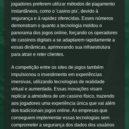
jogadores preferem utilizar métodos de pagamento
instantâneos, como o 'casino pix', devido à
segurança e à rapidez oferecidas. Esses números
demonstram o quanto a tecnologia moldou o
panorama dos jogos online, forçando os operadores
de cassinos digitais a se adaptarem rapidamente a
essas dinâmicas, aprimorando sua infraestrutura
para atrair e reter clientes.
A competição entre os sites de jogos também
impulsionou o investimento em experiências
imersivas, utilizando tecnologias de realidade
virtual e aumentada. Essas inovações visam
replicar a atmosfera de um cassino físico, trazendo
aos jogadores uma experiência única que vai além
dos tradicionais jogos online. As empresas que
conseguem implementar essas tecnologias sem
comprometer a segurança dos dados dos usuários