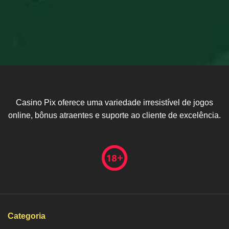
Casino Pix oferece uma variedade irresistível de jogos
online, bônus atraentes e suporte ao cliente de excelência.
Categoria