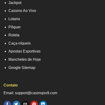
Jackpot
Cassino Ao Vivo
Lotaria
Pôquer
Roleta
Caça-níqueis
Apostas Esportivas
Manchetes de Hoje
Google Sitemap
Contato
Email: support@casinopix9.com