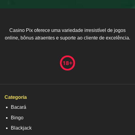
Casino Pix oferece uma variedade irresistível de jogos
online, bônus atraentes e suporte ao cliente de excelência.
Categoria
Bacará
Bingo
Blackjack