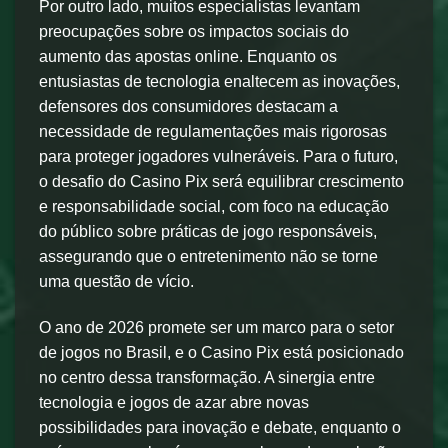
Por outro lado, muitos especialistas levantam
preocupações sobre os impactos sociais do
aumento das apostas online. Enquanto os
entusiastas de tecnologia enaltecem as inovações,
defensores dos consumidores destacam a
necessidade de regulamentações mais rigorosas
para proteger jogadores vulneráveis. Para o futuro,
o desafio do Casino Pix será equilibrar crescimento
e responsabilidade social, com foco na educação
do público sobre práticas de jogo responsáveis,
assegurando que o entretenimento não se torne
uma questão de vício.
O ano de 2026 promete ser um marco para o setor
de jogos no Brasil, e o Casino Pix está posicionado
no centro dessa transformação. A sinergia entre
tecnologia e jogos de azar abre novas
possibilidades para inovação e debate, enquanto o