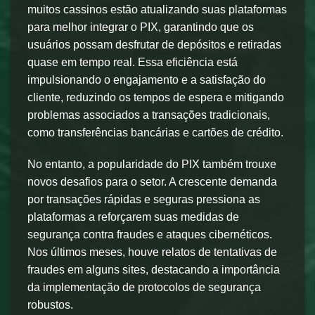
muitos cassinos estão atualizando suas plataformas
para melhor integrar o PIX, garantindo que os
usuários possam desfrutar de depósitos e retiradas
quase em tempo real. Essa eficiência está
impulsionando o engajamento e a satisfação do
cliente, reduzindo os tempos de espera e mitigando
problemas associados a transações tradicionais,
como transferências bancárias e cartões de crédito.
No entanto, a popularidade do PIX também trouxe
novos desafios para o setor. A crescente demanda
por transações rápidas e seguras pressiona as
plataformas a reforçarem suas medidas de
segurança contra fraudes e ataques cibernéticos.
Nos últimos meses, houve relatos de tentativas de
fraudes em alguns sites, destacando a importância
da implementação de protocolos de segurança
robustos.