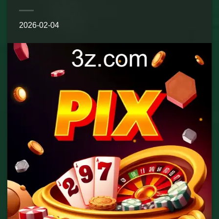
2026-02-04