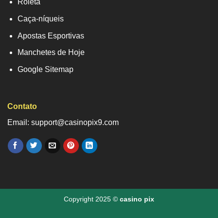
Roleta
Caça-níqueis
Apostas Esportivas
Manchetes de Hoje
Google Sitemap
Contato
Email: support@casinopix9.com
Copyright 2025 ©
casino pix