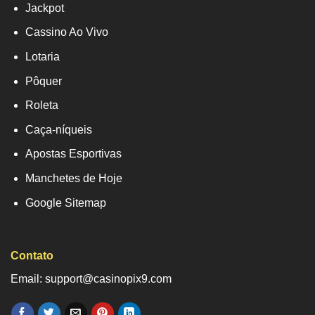
Jackpot
Cassino Ao Vivo
Lotaria
Pôquer
Roleta
Caça-níqueis
Apostas Esportivas
Manchetes de Hoje
Google Sitemap
Contato
Email: support@casinopix9.com