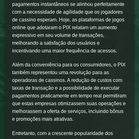
pagamentos instantâneos se alinhou perfeitamente
com a necessidade de agilidade que os jogadores
de cassino esperam. Hoje, as plataformas de jogos
online que adotaram o PIX relatam um aumento
expressivo em seu volume de transações,
melhorando a satisfação dos usuários e
incentivando uma maior frequência de acessos.
Além da conveniência para os consumidores, o PIX
também representou uma revolução para as
operadoras de cassinos. A redução de custos com
taxas de transação e a possibilidade de executar
pagamentos praticamente em tempo real permitiram
que estas empresas otimizassem suas operações e
melhorassem a oferta de serviços, incluindo bônus
e promoções mais atrativas.
Entretanto, com a crescente popularidade dos