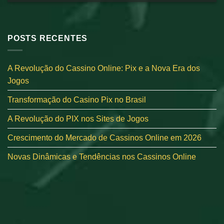
POSTS RECENTES
A Revolução do Cassino Online: Pix e a Nova Era dos
Jogos
Transformação do Casino Pix no Brasil
A Revolução do PIX nos Sites de Jogos
Crescimento do Mercado de Cassinos Online em 2026
Novas Dinâmicas e Tendências nos Cassinos Online