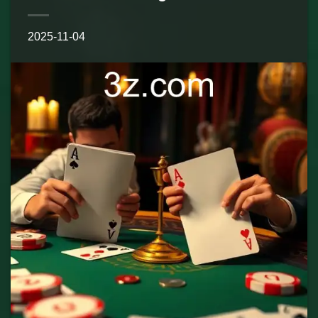
2025-11-04