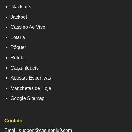
Blackjack
Jackpot
Cassino Ao Vivo
Lotaria
Pôquer
Roleta
Caça-níqueis
Apostas Esportivas
Manchetes de Hoje
Google Sitemap
Contato
Email: support@casinopix9.com