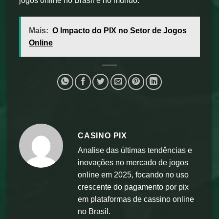
jogos online no Brasil e no mundo.
Mais:
O Impacto do PIX no Setor de Jogos
Online
CASINO PIX
Analise das últimas tendências e
inovações no mercado de jogos
online em 2025, focando no uso
crescente do pagamento por pix
em plataformas de cassino online
no Brasil.