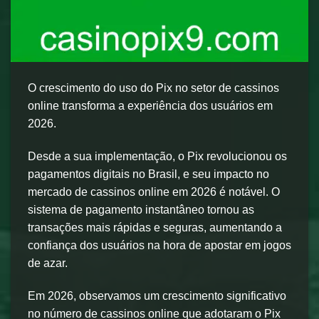
O crescimento do uso do Pix no setor de cassinos
online transforma a experiência dos usuários em
2026.
Desde a sua implementação, o Pix revolucionou os
pagamentos digitais no Brasil, e seu impacto no
mercado de cassinos online em 2026 é notável. O
sistema de pagamento instantâneo tornou as
transações mais rápidas e seguras, aumentando a
confiança dos usuários na hora de apostar em jogos
de azar.
Em 2026, observamos um crescimento significativo
no número de cassinos online que adotaram o Pix