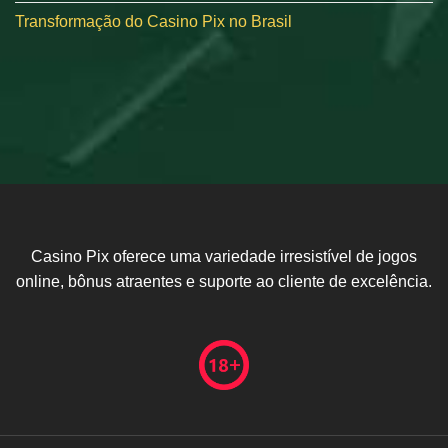
Transformação do Casino Pix no Brasil
Casino Pix oferece uma variedade irresistível de jogos
online, bônus atraentes e suporte ao cliente de excelência.