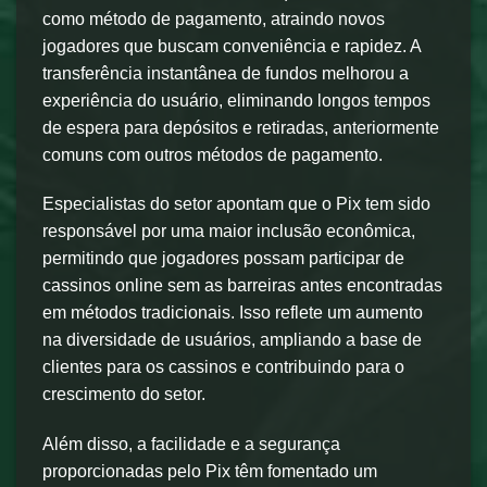
como método de pagamento, atraindo novos
jogadores que buscam conveniência e rapidez. A
transferência instantânea de fundos melhorou a
experiência do usuário, eliminando longos tempos
de espera para depósitos e retiradas, anteriormente
comuns com outros métodos de pagamento.
Especialistas do setor apontam que o Pix tem sido
responsável por uma maior inclusão econômica,
permitindo que jogadores possam participar de
cassinos online sem as barreiras antes encontradas
em métodos tradicionais. Isso reflete um aumento
na diversidade de usuários, ampliando a base de
clientes para os cassinos e contribuindo para o
crescimento do setor.
Além disso, a facilidade e a segurança
proporcionadas pelo Pix têm fomentado um