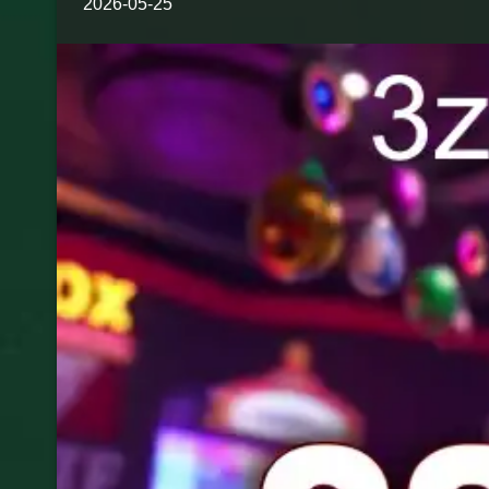
2026-05-25