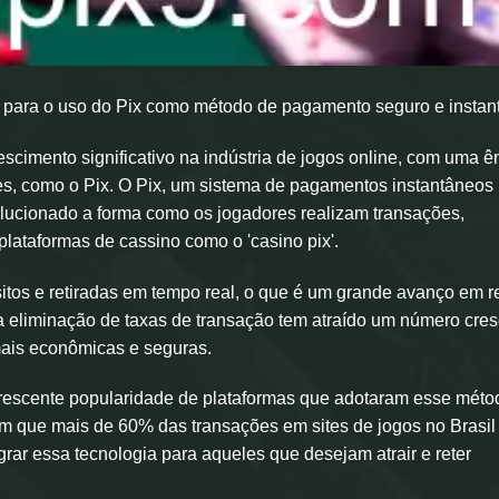
e para o uso do Pix como método de pagamento seguro e instan
scimento significativo na indústria de jogos online, com uma ê
es, como o Pix. O Pix, um sistema de pagamentos instantâneos
olucionado a forma como os jogadores realizam transações,
ataformas de cassino como o 'casino pix'.
tos e retiradas em tempo real, o que é um grande avanço em r
 a eliminação de taxas de transação tem atraído um número cre
mais econômicas e seguras.
a crescente popularidade de plataformas que adotaram esse méto
m que mais de 60% das transações em sites de jogos no Brasil 
egrar essa tecnologia para aqueles que desejam atrair e reter