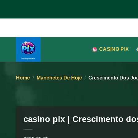
Skip
to
content
CASINO PIX
Home
/
Manchetes De Hoje
/
Crescimento Dos Jog
casino pix | Crescimento do