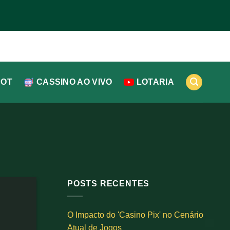
POT
CASSINO AO VIVO
LOTARIA
POSTS RECENTES
O Impacto do 'Casino Pix' no Cenário
Atual de Jogos