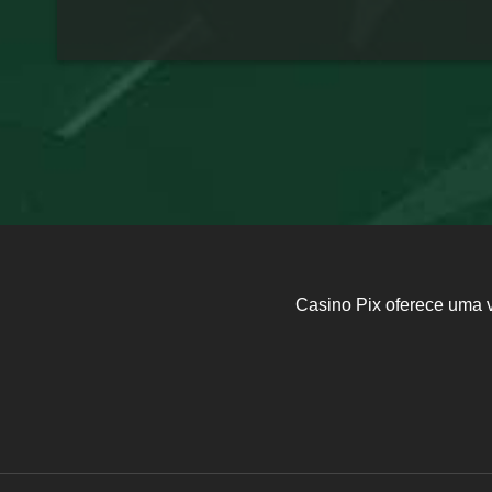
Casino Pix oferece uma va