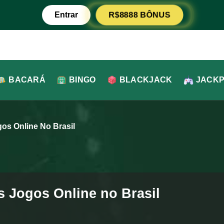
R$8888 BÔNUS
Entrar
BACARÁ
BINGO
BLACKJACK
JACK
os Online No Brasil
s Jogos Online no Brasil