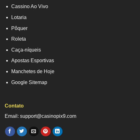
Cassino Ao Vivo
Lotaria
Pôquer
Roleta
Caça-níqueis
Apostas Esportivas
Manchetes de Hoje
Google Sitemap
Contato
Email: support@casinopix9.com