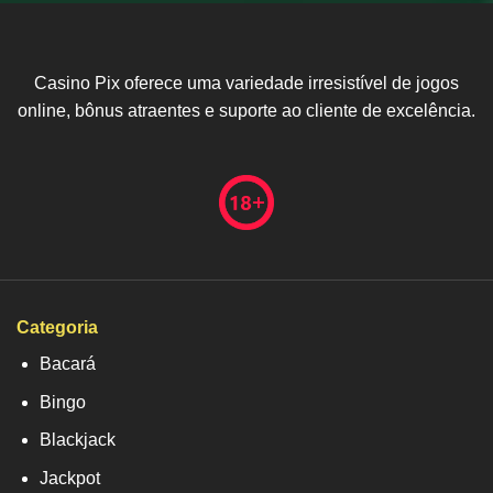
Casino Pix oferece uma variedade irresistível de jogos
online, bônus atraentes e suporte ao cliente de excelência.
Categoria
Bacará
Bingo
Blackjack
Jackpot