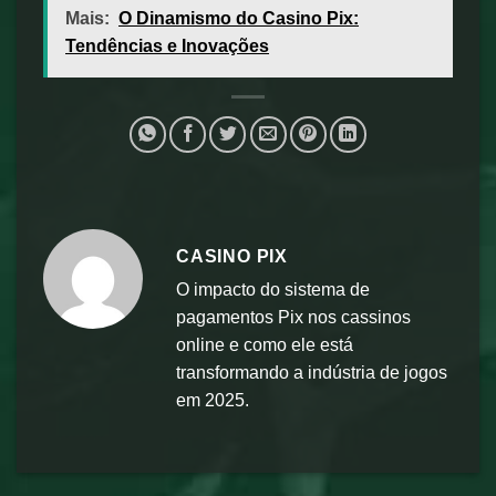
Mais:
O Dinamismo do Casino Pix:
Tendências e Inovações
CASINO PIX
O impacto do sistema de
pagamentos Pix nos cassinos
online e como ele está
transformando a indústria de jogos
em 2025.