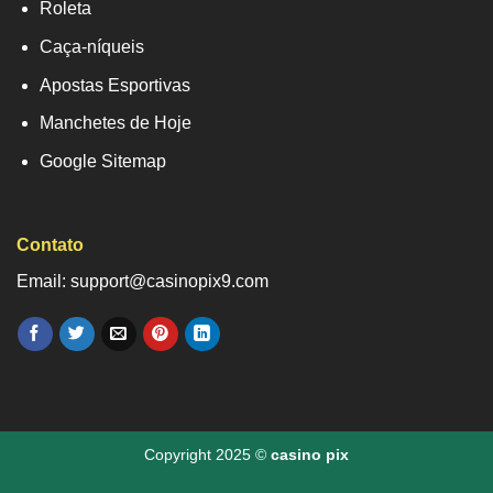
Roleta
Caça-níqueis
Apostas Esportivas
Manchetes de Hoje
Google Sitemap
Contato
Email: support@casinopix9.com
Copyright 2025 ©
casino pix