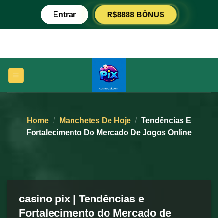
Skip
Entrar
R$8888 BÔNUS
to
content
Home
/
Manchetes De Hoje
/
Tendências E
Fortalecimento Do Mercado De Jogos Online
casino pix | Tendências e
Fortalecimento do Mercado de